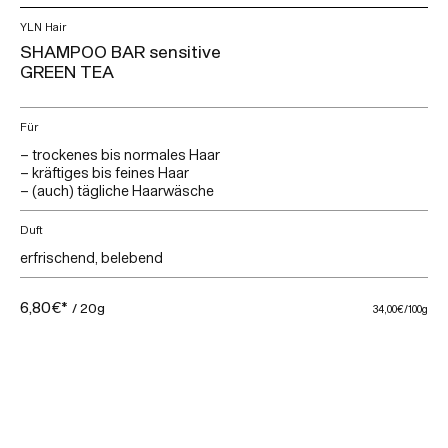
YLN Hair
SHAMPOO BAR sensitive
GREEN TEA
Für
– trockenes bis normales Haar
– kräftiges bis feines Haar
– (auch) tägliche Haarwäsche
Duft
erfrischend, belebend
6,80€*
/ 20g
34,00€
/100g