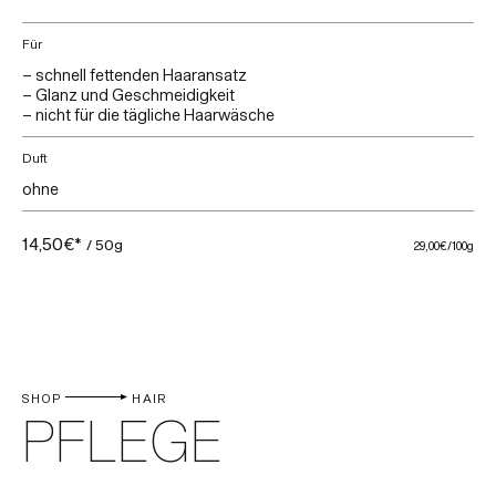
Für
– schnell fettenden Haaransatz
– Glanz und Geschmeidigkeit
– nicht für die tägliche Haarwäsche
Duft
ohne
14,50€*
/ 50g
29,00€
/100g
SHOP
HAIR
PFLEGE