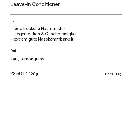
Leave-in Conditioner
Für
– jede trockene Haarstruktur
– Regeneration & Geschmeidigkeit
– extrem gute Nasskämmbarkeit
Duft
zart, Lemongrass
23,50€*
/ 20g
117,50€
/100g