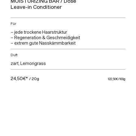
MOISTURIZING BAR / Dose
Leave-in Conditioner
Für
– jede trockene Haarstruktur
– Regeneration & Geschmeidigkeit
– extrem gute Nasskämmbarkeit
Duft
zart, Lemongrass
24,50€*
/ 20g
122,50€
/100g