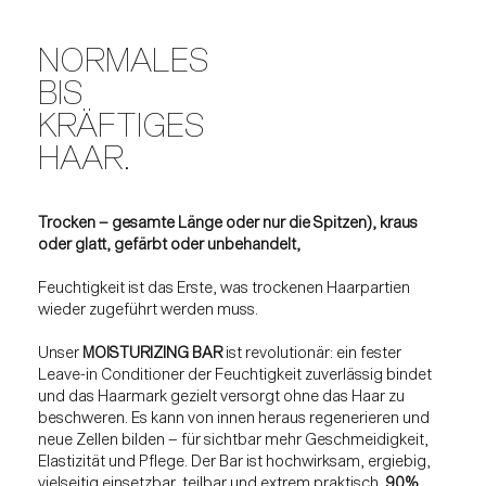
NORMALES
BIS
KRÄFTIGES
HAAR.
Trocken – gesamte Länge oder nur die Spitzen), kraus
oder glatt, gefärbt oder unbehandelt,
Feuchtigkeit ist das Erste, was trockenen Haarpartien
wieder zugeführt werden muss.
Unser
MOISTURIZING BAR
ist revolutionär: ein fester
Leave-in Conditioner der Feuchtigkeit zuverlässig bindet
und das Haarmark gezielt versorgt ohne das Haar zu
beschweren. Es kann von innen heraus regenerieren und
neue Zellen bilden – für sichtbar mehr Geschmeidigkeit,
Elastizität und Pflege. Der Bar ist hochwirksam, ergiebig,
vielseitig einsetzbar, teilbar und extrem praktisch.
90%